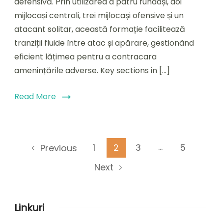
defensivă. Prin utilizarea a patru fundași, doi
mijlocași centrali, trei mijlocași ofensive și un
atacant solitar, această formație facilitează
tranziții fluide între atac și apărare, gestionând
eficient lățimea pentru a contracara
amenințările adverse. Key sections in […]
Read More
Posts
…
Page
Page
Page
Page
1
2
3
5
Previous
pagination
Next
Linkuri